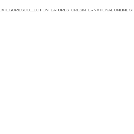
CATEGORIES
COLLECTION
FEATURE
STORES
INTERNATIONAL ONLINE S