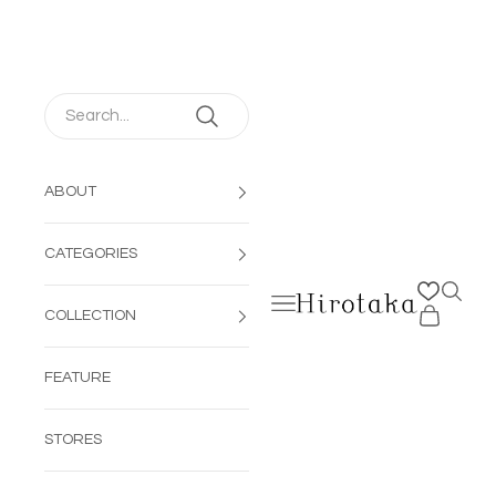
コンテンツへスキップ
ABOUT
CATEGORIES
検索を
メニューを開く
Hirotaka Jewelry | 公
カートを開
COLLECTION
FEATURE
STORES