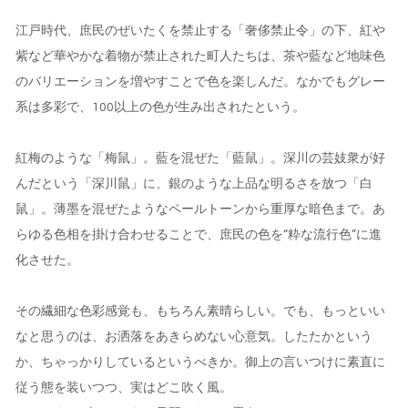
江戸時代、庶民のぜいたくを禁止する「奢侈禁止令」の下、紅や
紫など華やかな着物が禁止された町人たちは、茶や藍など地味色
のバリエーションを増やすことで色を楽しんだ。なかでもグレー
系は多彩で、100以上の色が生み出されたという。
紅梅のような「梅鼠」。藍を混ぜた「藍鼠」。深川の芸妓衆が好
んだという「深川鼠」に、銀のような上品な明るさを放つ「白
鼠」。薄墨を混ぜたようなペールトーンから重厚な暗色まで。あ
らゆる色相を掛け合わせることで、庶民の色を“粋な流行色”に進
化させた。
その繊細な色彩感覚も、もちろん素晴らしい。でも、もっといい
なと思うのは、お洒落をあきらめない心意気。したたかという
か、ちゃっかりしているというべきか。御上の言いつけに素直に
従う態を装いつつ、実はどこ吹く風。