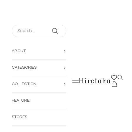
コンテンツへスキップ
ABOUT
CATEGORIES
検索を
メニューを開く
Hirotaka Jewelry | 公
カートを開
COLLECTION
FEATURE
STORES