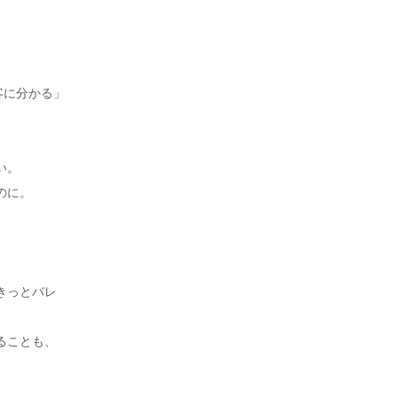
客に分かる」
い。
のに。
きっとバレ
ることも、