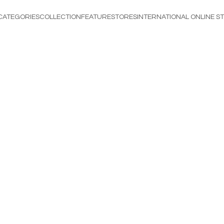
CATEGORIES
COLLECTION
FEATURE
STORES
INTERNATIONAL ONLINE S