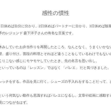
感性の慣性
1日休めば自分に分かり、2日休めばパートナーに分かり、3日休めば観
界のレジェンド 森下洋子さんの有名な言葉です。
休みしていたお弁当作りを再開したところ、なんとなく、うまくいかな
理、盛り付け。普段の料理とそれほど違うことをしているわけでもない
くりこない感じにモヤモヤしていたとき、先の名言を思い出し、
といっているのは「レッスン」ではなく 「バレエ」 だと気づきました。
レッチをする。作品を見に行く。シューズの手入れをすることだって、
という何気ない動作も意識すればバレエになるし、文章や絵画に感動す
現につながるはず。