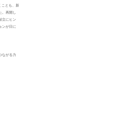
くことも、新
た。再開し
献立にヒン
ョンが日に
つながる力