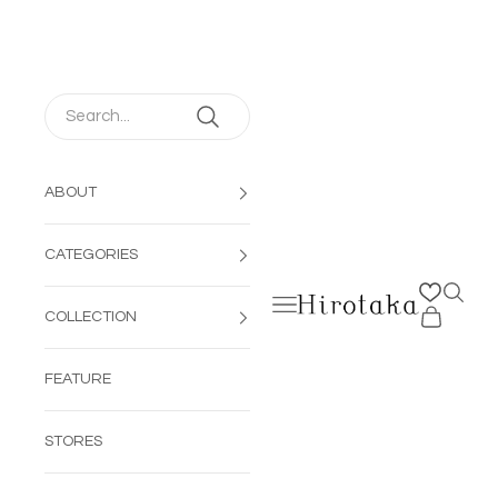
コンテンツへスキップ
ABOUT
CATEGORIES
検索を
メニューを開く
Hirotaka Jewelry | 公
カートを開
COLLECTION
FEATURE
STORES