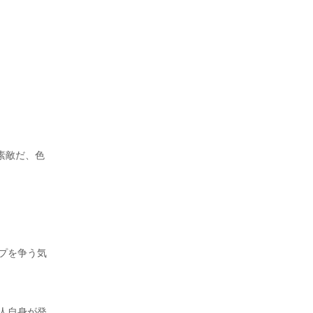
素敵だ、色
プを争う気
人自身が発