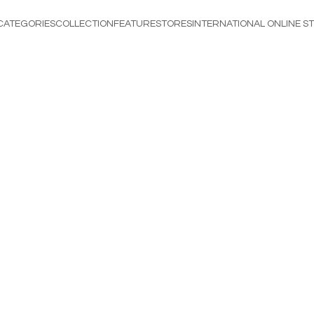
CATEGORIES
COLLECTION
FEATURE
STORES
INTERNATIONAL ONLINE S