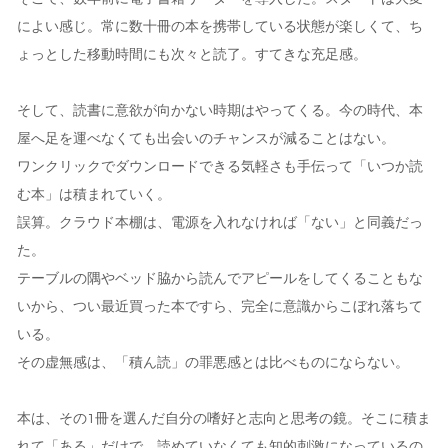
によい感じ。常に数十冊の本を携帯している状態が楽しくて、ち
ょっとした移動時間にも次々と読了。すてきな充足感。
そして、読書に意欲が向かない時期はやってくる。今の時代、本
屋へ足を運べなくても出会いのチャンスが減ることはない。
ワンクリックでダウンロードできる気軽さも手伝って「いつか読
む本」は積まれていく。
誤算。クラウド本棚は、電源を入れなければ「ない」と同義だっ
た。
テーブルの隅やベッド脇から読んでアピールをしてくることもな
いから、つい最近買った本ですら、完全に意識からこぼれ落ちて
いる。
その虚無感は、「積ん読」の罪悪感とは比べものにならない。
本は、その1冊を選んだ自分の嗜好と志向と思考の鏡。そこに積ま
れて「ある」だけで、読めていなくても知的刺激になっているの