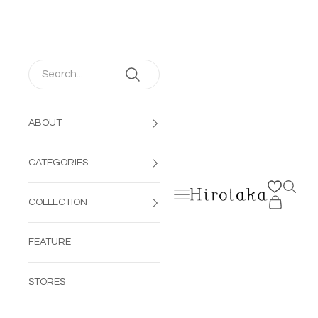
コンテンツへスキップ
ABOUT
CATEGORIES
検索を
メニューを開く
Hirotaka Jewelry | 公
カートを開
COLLECTION
FEATURE
STORES