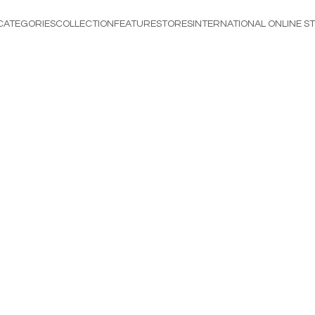
CATEGORIES
COLLECTION
FEATURE
STORES
INTERNATIONAL ONLINE S