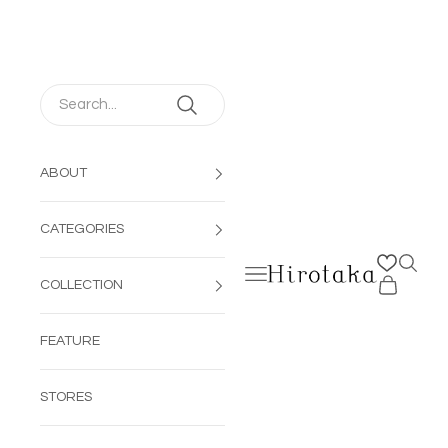
コンテンツへスキップ
ABOUT
CATEGORIES
検索を
メニューを開く
Hirotaka Jewelry | 公
カートを開
COLLECTION
FEATURE
STORES