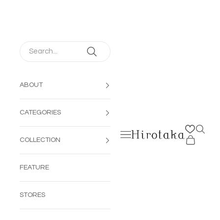
コンテンツへスキップ
ABOUT
CATEGORIES
検索を
メニューを開く
Hirotaka Jewelry | 公
カートを開
COLLECTION
FEATURE
STORES