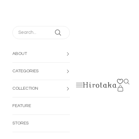
コンテンツへスキップ
ABOUT
CATEGORIES
検索を
メニューを開く
Hirotaka Jewelry | 公
カートを開
COLLECTION
FEATURE
STORES