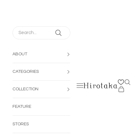
コンテンツへスキップ
ABOUT
CATEGORIES
検索を
メニューを開く
Hirotaka Jewelry | 公
カートを開
COLLECTION
FEATURE
STORES