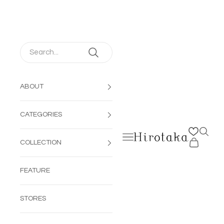
コンテンツへスキップ
ABOUT
CATEGORIES
検索を
メニューを開く
Hirotaka Jewelry | 公
カートを開
COLLECTION
FEATURE
STORES