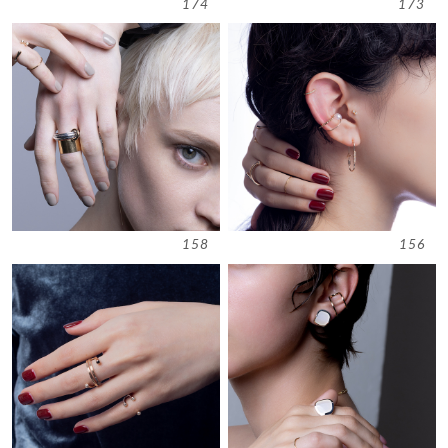
174
173
158
156