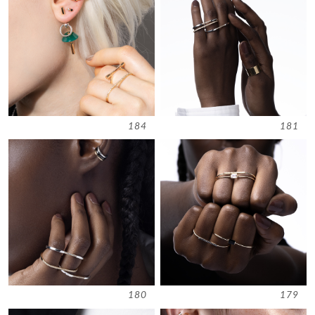
184
181
180
179