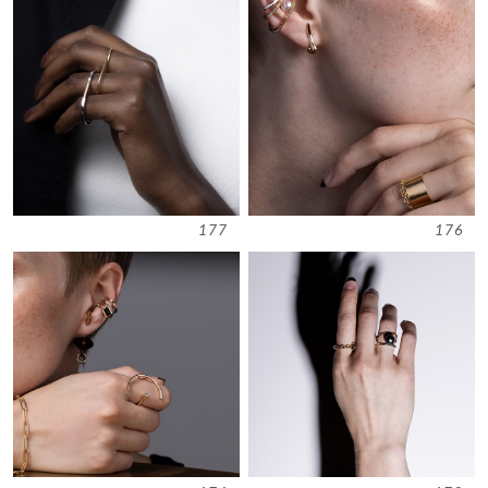
177
176