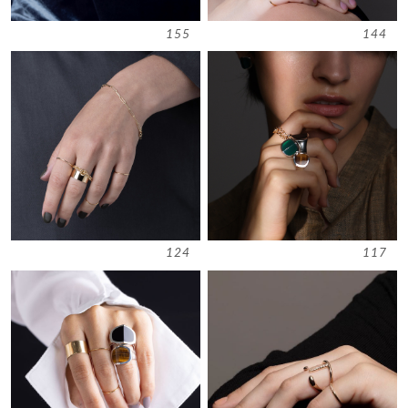
155
144
124
117