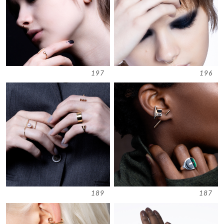
197
196
189
187