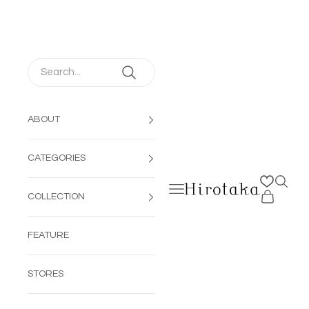
コンテンツへスキップ
ABOUT
CATEGORIES
検索を
メニューを開く
Hirotaka Jewelry | 公
カートを開
COLLECTION
FEATURE
STORES